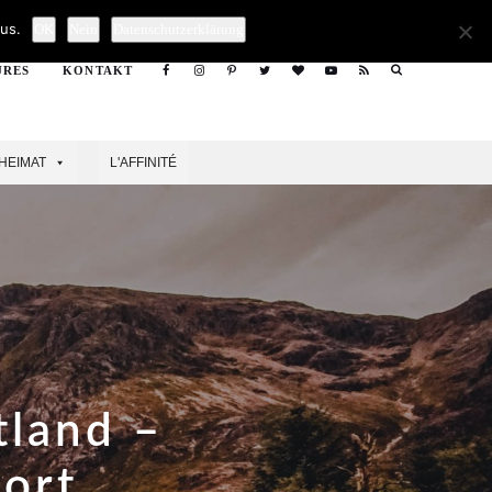
Search
us.
OK
Nein
Datenschutzerklärung
URES
KONTAKT
Search
HEIMAT
L'AFFINITÉ
tland –
Fort