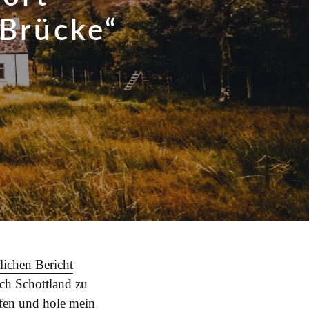
 Brücke“
lichen Bericht
rch Schottland zu
afen und hole mein