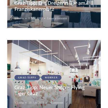
Graz Tipp: Die Dreizehn Bar am
Franziskanerplatz
Viktoria
8. Mai 2017
Leave a comment
GRAZ-TIPPS
WOHNEN
Graz-Tipp: Neuer Shop – Flying
Tiger Graz
Viktoria
19. Juni 2016
7 Comments