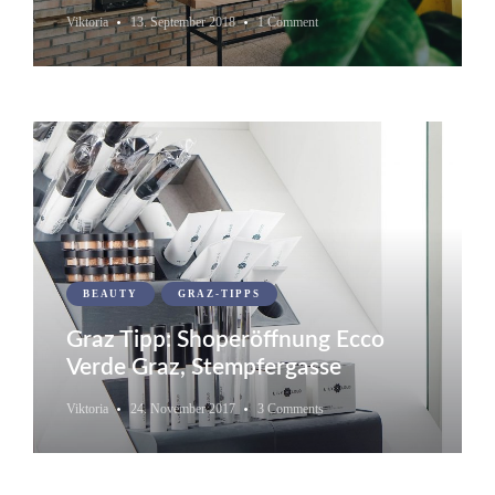
Viktoria
13. September 2018
1 Comment
BEAUTY
GRAZ-TIPPS
Graz Tipp: Shoperöffnung Ecco
Verde Graz, Stempfergasse
Viktoria
24. November 2017
3 Comments