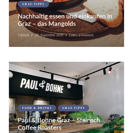
GRAZ-TIPPS
Nachhaltig essen und einkaufen in
Graz – das Mangolds
Viktoria
26. September 2020
Leave a comment
FOOD & DRINKS
GRAZ-TIPPS
Paul & Bohne Graz – Steirisch
Coffee Roasters