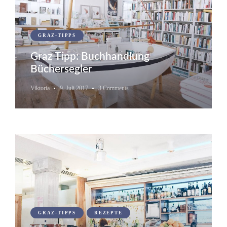
GRAZ-TIPPS
Graz Tipp: Buchhandlung
Büchersegler
Viktoria
9. Juli 2017
3 Comments
GRAZ-TIPPS
REZEPTE