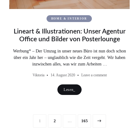
HOME & INTERIOR
Lineart & Illustrationen: Unser Agentur
Office und Bilder von Posterlounge
Werbung* – Der Umzug in unser neues Büro ist nun doch schon
über ein Jahr her – unglaublich wie die Zeit vergeht. Wir haben
inzwischen alles, was wir zum Arbeiten …
Viktoria
14. August 2020
Leave a comment
Lesen_
Seitennummerierung
Page
1
Page
2
…
Page
165
der