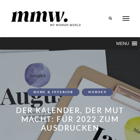
Search
MENU
HOME & INTERIOR
WOHNEN
DER KALENDER, DER MUT
MACHT: FÜR 2022 ZUM
AUSDRUCKEN