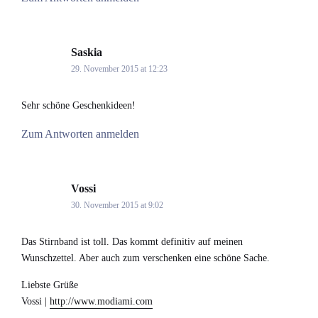
Saskia
says:
29. November 2015 at 12:23
Sehr schöne Geschenkideen!
Zum Antworten anmelden
Vossi
says:
30. November 2015 at 9:02
Das Stirnband ist toll. Das kommt definitiv auf meinen
Wunschzettel. Aber auch zum verschenken eine schöne Sache.
Liebste Grüße
Vossi |
http://www.modiami.com