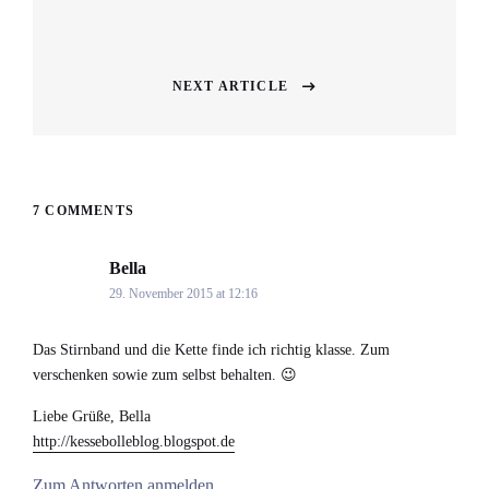
Previous
post:
NEXT ARTICLE
Next
post:
7 COMMENTS
Bella
says:
29. November 2015 at 12:16
Das Stirnband und die Kette finde ich richtig klasse. Zum
verschenken sowie zum selbst behalten. 😉
Liebe Grüße, Bella
http://kessebolleblog.blogspot.de
Zum Antworten anmelden