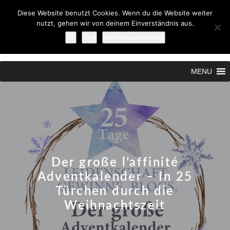
Diese Website benutzt Cookies. Wenn du die Website weiter
nutzt, gehen wir von deinem Einverständnis aus.
OK
Nein
Datenschutzerklärung
Search
MENU
Der große l’affinité
Adventkalender – In 25
Türchen durch die
Weihnachtszeit