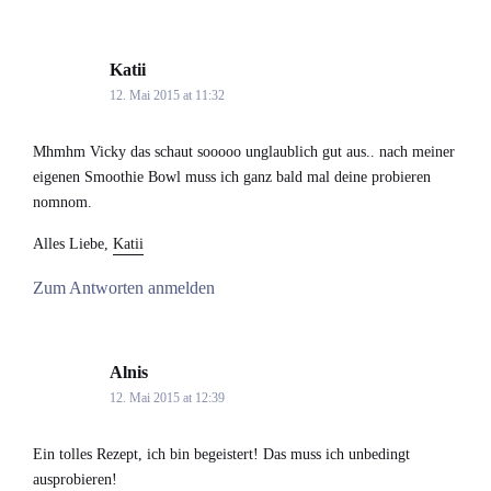
Katii
says:
12. Mai 2015 at 11:32
Mhmhm Vicky das schaut sooooo unglaublich gut aus.. nach meiner
eigenen Smoothie Bowl muss ich ganz bald mal deine probieren
nomnom.
Alles Liebe,
Katii
Zum Antworten anmelden
Alnis
says:
12. Mai 2015 at 12:39
Ein tolles Rezept, ich bin begeistert! Das muss ich unbedingt
ausprobieren!