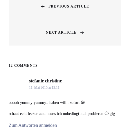
PREVIOUS ARTICLE
Previous
post:
NEXT ARTICLE
Next
post:
12 COMMENTS
stefanie christine
says:
11. Mai 2015 at 12:11
ooooh yummy yummy.. haben will.. sofort 😀
schaut echt lecker aus.. muss ich unbedingt mal probieren 🙂 glg
Zum Antworten anmelden