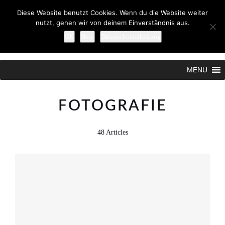
Diese Website benutzt Cookies. Wenn du die Website weiter
nutzt, gehen wir von deinem Einverständnis aus.
OK
Nein
Datenschutzerklärung
Search
MENU
FOTOGRAFIE
48 Articles