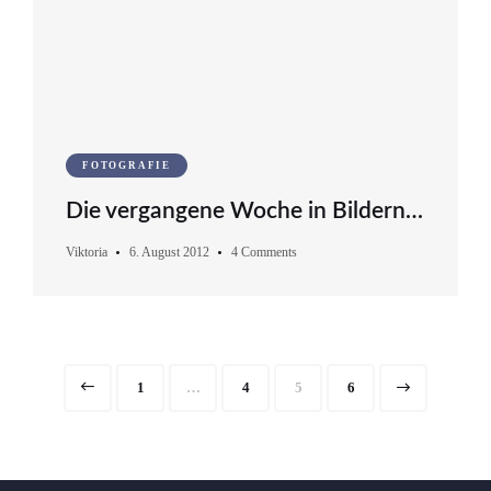
FOTOGRAFIE
Die vergangene Woche in Bildern…
Viktoria
6. August 2012
4 Comments
Seitennummerierung
Page
Page
Page
Page
1
…
4
5
6
der
Beiträge