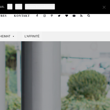
Search
us.
OK
Nein
Datenschutzerklärung
URES
KONTAKT
Search
HEIMAT
L'AFFINITÉ