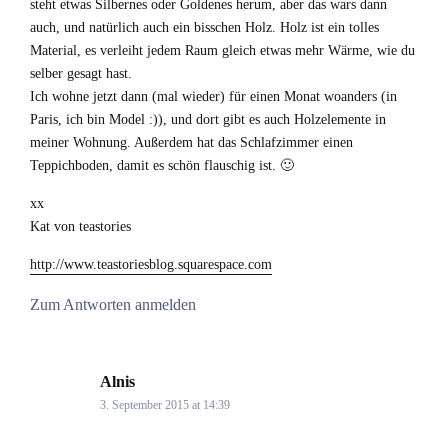
steht etwas Silbernes oder Goldenes herum, aber das wars dann
auch, und natürlich auch ein bisschen Holz. Holz ist ein tolles
Material, es verleiht jedem Raum gleich etwas mehr Wärme, wie du
selber gesagt hast.
Ich wohne jetzt dann (mal wieder) für einen Monat woanders (in
Paris, ich bin Model :)), und dort gibt es auch Holzelemente in
meiner Wohnung. Außerdem hat das Schlafzimmer einen
Teppichboden, damit es schön flauschig ist. 🙂
xx
Kat von teastories
http://www.teastoriesblog.squarespace.com
Zum Antworten anmelden
Alnis
says:
3. September 2015 at 14:39