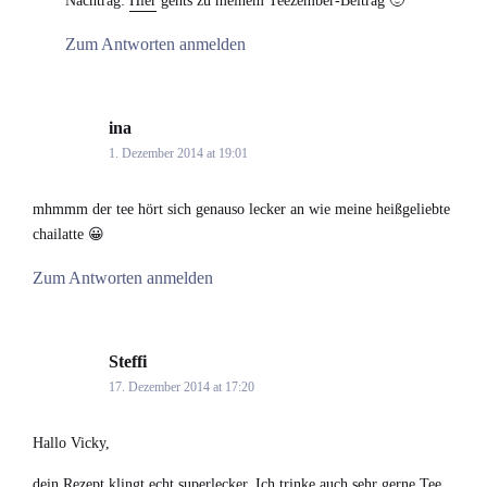
Nachtrag:
Hier
gehts zu meinem Teezember-Beitrag 🙂
Zum Antworten anmelden
ina
says:
1. Dezember 2014 at 19:01
mhmmm der tee hört sich genauso lecker an wie meine heißgeliebte
chailatte 😀
Zum Antworten anmelden
Steffi
says:
17. Dezember 2014 at 17:20
Hallo Vicky,
dein Rezept klingt echt superlecker. Ich trinke auch sehr gerne Tee