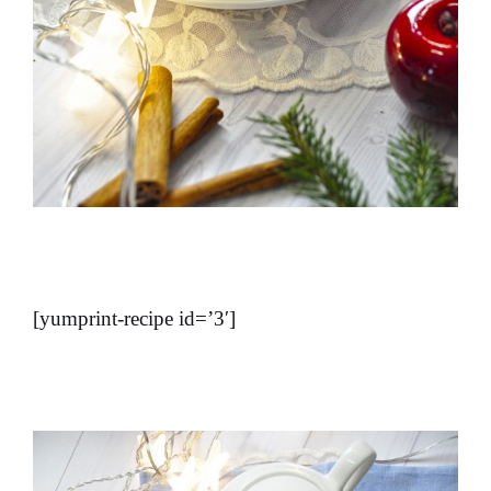
[yumprint-recipe id=’3′]