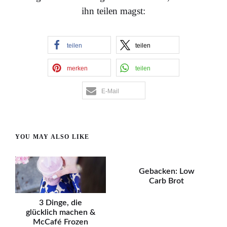
ihn teilen magst:
teilen
teilen
merken
teilen
E-Mail
YOU MAY ALSO LIKE
Gebacken: Low
Carb Brot
3 Dinge, die
glücklich machen &
McCafé Frozen