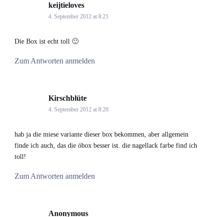
keijtieloves
says:
4. September 2012 at 8:21
Die Box ist echt toll 🙂
Zum Antworten anmelden
Kirschblüte
says:
4. September 2012 at 8:28
hab ja die miese variante dieser box bekommen, aber allgemein
finde ich auch, das die öbox besser ist. die nagellack farbe find ich
toll!
Zum Antworten anmelden
Anonymous
says: