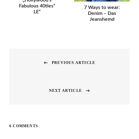
„Hollywood’s
Fabulous 40ties“
7 Ways to wear:
LE“
Denim – Das
Jeanshemd
Beitragsnavigation
PREVIOUS ARTICLE
Previous
post:
NEXT ARTICLE
Next
post:
6 COMMENTS