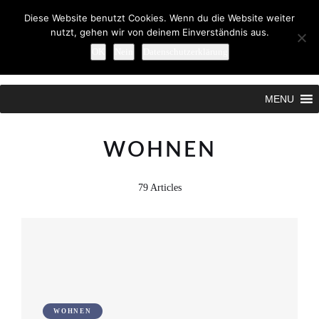
Diese Website benutzt Cookies. Wenn du die Website weiter
nutzt, gehen wir von deinem Einverständnis aus.
OK
Nein
Datenschutzerklärung
Search
MENU
WOHNEN
79 Articles
WOHNEN