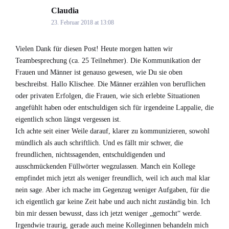
Claudia
says:
23. Februar 2018 at 13:08
Vielen Dank für diesen Post! Heute morgen hatten wir
Teambesprechung (ca. 25 Teilnehmer). Die Kommunikation der
Frauen und Männer ist genauso gewesen, wie Du sie oben
beschreibst. Hallo Klischee. Die Männer erzählen von beruflichen
oder privaten Erfolgen, die Frauen, wie sich erlebte Situationen
angefühlt haben oder entschuldigen sich für irgendeine Lappalie, die
eigentlich schon längst vergessen ist.
Ich achte seit einer Weile darauf, klarer zu kommunizieren, sowohl
mündlich als auch schriftlich. Und es fällt mir schwer, die
freundlichen, nichtssagenden, entschuldigenden und
ausschmückenden Füllwörter wegzulassen. Manch ein Kollege
empfindet mich jetzt als weniger freundlich, weil ich auch mal klar
nein sage. Aber ich mache im Gegenzug weniger Aufgaben, für die
ich eigentlich gar keine Zeit habe und auch nicht zuständig bin. Ich
bin mir dessen bewusst, dass ich jetzt weniger „gemocht“ werde.
Irgendwie traurig, gerade auch meine Kolleginnen behandeln mich