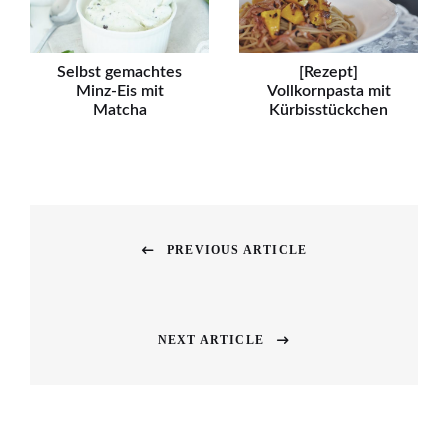
Selbst gemachtes
[Rezept]
Minz-Eis mit
Vollkornpasta mit
Matcha
Kürbisstückchen
Beitragsnavigation
PREVIOUS ARTICLE
Previous
post:
NEXT ARTICLE
Next
post: