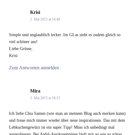
Krisi
says:
2. Mai 2015 at 14:49
Simple und unglaublich lecker..Im GLas sieht es zudem gleich so
viel schöner aus!
Liebe Grüsse,
Krisi
Zum Antworten anmelden
Mira
says:
2. Mai 2015 at 18:13
Ich liebe Chia Samen (wie man an meinem Blog auch merken kann)
und freue mich immer wieder über neue inspirationen. Das mit dem
Lebkuchengewürz ist ein super Tipp! Muss ich unbedingt mal
ausprobieren. Bei Apfel-Aprikosenpüree läuft mir so wie so schon