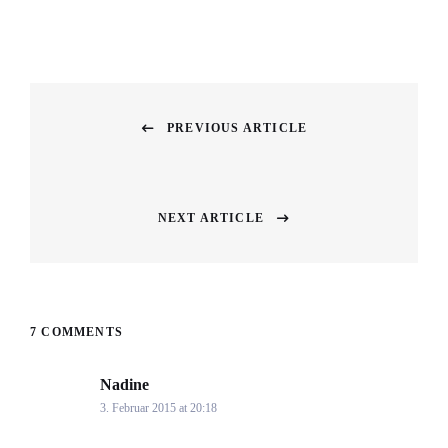
Beitragsnavigation
PREVIOUS ARTICLE
Previous
post:
NEXT ARTICLE
Next
post:
7 COMMENTS
Nadine
says:
3. Februar 2015 at 20:18