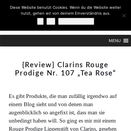
Diese Website benutzt Cookies. Wenn du die Website weiter
nutzt, gehen wir von deinem Einverständnis aus.
OK
Nein
Datenschutzerklärung
Search
MENU
{Review} Clarins Rouge
Prodige Nr. 107 „Tea Rose“
Es gibt Produkte, die man zufällig irgendwo auf
einem Blog sieht und von denen man
augenblicklich so angefixt ist, dass man sie
unbedingt haben will. So ging es mir mit einem
Rouge Prodige Lippenstift von Clarins, gesehen