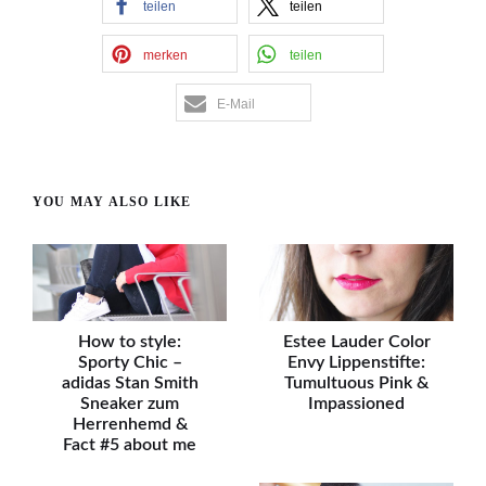
teilen
teilen
merken
teilen
E-Mail
YOU MAY ALSO LIKE
How to style:
Estee Lauder Color
Sporty Chic –
Envy Lippenstifte:
adidas Stan Smith
Tumultuous Pink &
Sneaker zum
Impassioned
Herrenhemd &
Fact #5 about me