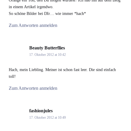
Orange ein Ton, den Du mögen würdest? Ich hab ihn auf dem Blog
in einem Artikel irgendwo.
So schöne Bilder bei DIr… wie immer *hach*
Zum Antworten anmelden
Beauty Butterflies
says:
17. Oktober 2012 at 10:42
Hach, mein Liebling. Meiner ist schon fast leer. Die sind einfach
toll!
Zum Antworten anmelden
fashionjules
says:
17. Oktober 2012 at 10:49