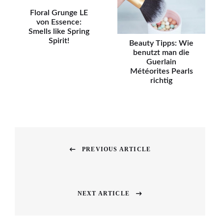
Floral Grunge LE
von Essence:
Smells like Spring
Spirit!
Beauty Tipps: Wie
benutzt man die
Guerlain
Météorites Pearls
richtig
Beitragsnavigation
PREVIOUS ARTICLE
Previous
post:
NEXT ARTICLE
Next
post: