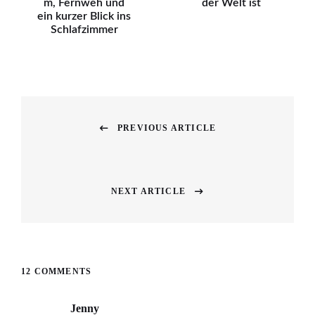
m, Fernweh und
der Welt ist
ein kurzer Blick ins
Schlafzimmer
Beitragsnavigation
PREVIOUS ARTICLE
Previous
post:
NEXT ARTICLE
Next
post:
12 COMMENTS
Jenny
says: