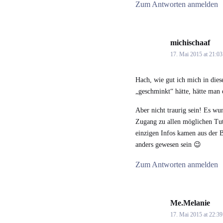
Zum Antworten anmelden
michischaaf
says
17. Mai 2015 at 21:03
Hach, wie gut ich mich in dies
„geschminkt“ hätte, hätte man 
Aber nicht traurig sein! Es wu
Zugang zu allen möglichen Tut
einzigen Infos kamen aus der B
anders gewesen sein 😉
Zum Antworten anmelden
Me.Melanie
says
17. Mai 2015 at 22:39