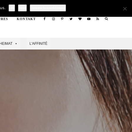
Search
us.
OK
Nein
Datenschutzerklärung
URES
KONTAKT
Search
HEIMAT
L'AFFINITÉ