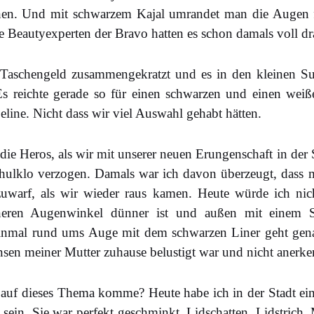
nen. Und mit schwarzem Kajal umrandet man die Augen f
e Beautyexperten der Bravo hatten es schon damals voll dr
 Taschengeld zusammengekratzt und es in den kleinen Su
Es reichte gerade so für einen schwarzen und einen weiße
line. Nicht dass wir viel Auswahl gehabt hätten.
die Heros, als wir mit unserer neuen Erungenschaft in der
chulklo verzogen. Damals war ich davon überzeugt, dass
uwarf, als wir wieder raus kamen. Heute würde ich nich
nneren Augenwinkel dünner ist und außen mit einem S
inmal rund ums Auge mit dem schwarzen Liner geht gena
insen meiner Mutter zuhause belustigt war und nicht anerk
 auf dieses Thema komme? Heute habe ich in der Stadt e
sein. Sie war perfekt geschminkt. Lidschatten, Lidstrich