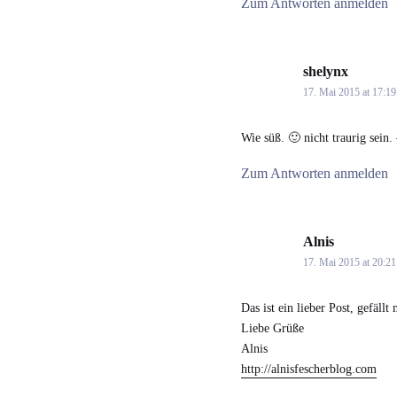
Zum Antworten anmelden
shelynx
says:
17. Mai 2015 at 17:19
Wie süß. 🙂 nicht traurig sein.
Zum Antworten anmelden
Alnis
says:
17. Mai 2015 at 20:21
Das ist ein lieber Post, gefällt 
Liebe Grüße
Alnis
http://alnisfescherblog.com