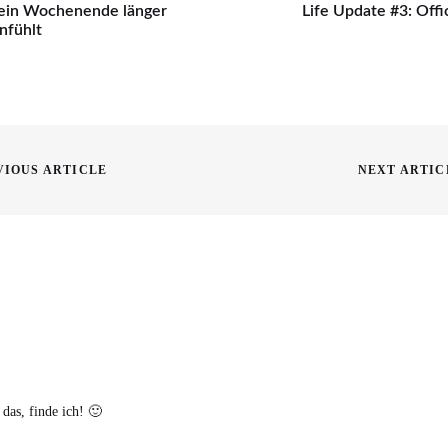
 dein Wochenende länger
Life Update #3: Off
nfühlt
on
VIOUS ARTICLE
NEXT ARTIC
Next
post:
 das, finde ich! 🙂