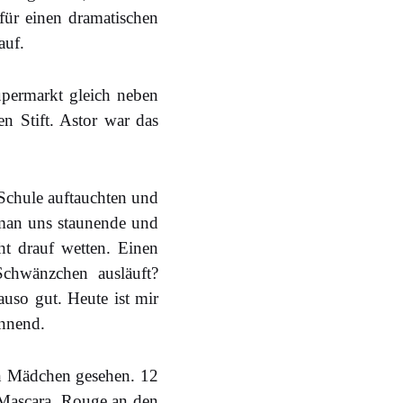
ür einen dramatischen
auf.
permarkt gleich neben
n Stift. Astor war das
 Schule auftauchten und
 man uns staunende und
t drauf wetten. Einen
chwänzchen ausläuft?
uso gut. Heute ist mir
ennend.
in Mädchen gesehen. 12
, Mascara. Rouge an den