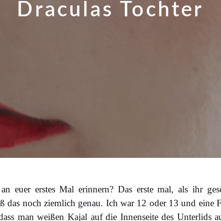
Draculas Tochter
n euer erstes Mal erinnern? Das erste mal, als ihr ge
ß das noch ziemlich genau. Ich war 12 oder 13 und eine F
dass man weißen Kajal auf die Innenseite des Unterlids au