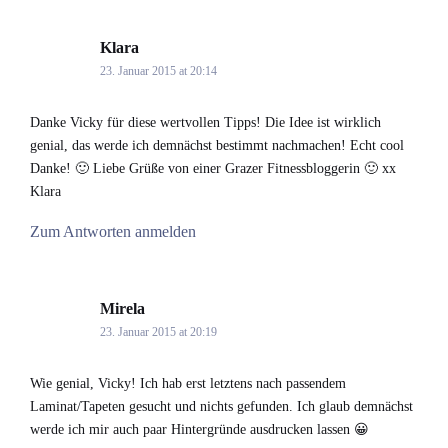
Klara
says:
23. Januar 2015 at 20:14
Danke Vicky für diese wertvollen Tipps! Die Idee ist wirklich
genial, das werde ich demnächst bestimmt nachmachen! Echt cool
Danke! 🙂 Liebe Grüße von einer Grazer Fitnessbloggerin 🙂 xx
Klara
Zum Antworten anmelden
Mirela
says:
23. Januar 2015 at 20:19
Wie genial, Vicky! Ich hab erst letztens nach passendem
Laminat/Tapeten gesucht und nichts gefunden. Ich glaub demnächst
werde ich mir auch paar Hintergründe ausdrucken lassen 😀