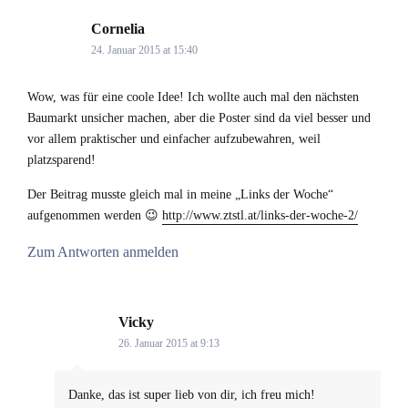
Cornelia
says:
24. Januar 2015 at 15:40
Wow, was für eine coole Idee! Ich wollte auch mal den nächsten
Baumarkt unsicher machen, aber die Poster sind da viel besser und
vor allem praktischer und einfacher aufzubewahren, weil
platzsparend!
Der Beitrag musste gleich mal in meine „Links der Woche“
aufgenommen werden 😉
http://www.ztstl.at/links-der-woche-2/
Zum Antworten anmelden
Vicky
says:
26. Januar 2015 at 9:13
Danke, das ist super lieb von dir, ich freu mich!