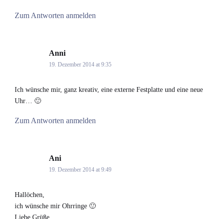
Zum Antworten anmelden
Anni
says:
19. Dezember 2014 at 9:35
Ich wünsche mir, ganz kreativ, eine externe Festplatte und eine neue
Uhr… 🙂
Zum Antworten anmelden
Ani
says:
19. Dezember 2014 at 9:49
Hallöchen,
ich wünsche mir Ohrringe 🙂
Liebe Grüße,