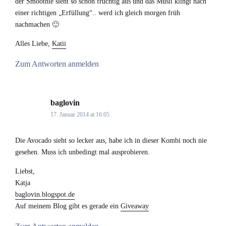
der Smoothie sieht so schön fruchtig aus und das Müsli klingt nach
einer richtigen „Erfüllung“.. werd ich gleich morgen früh
nachmachen 🙂
Alles Liebe,
Katii
Zum Antworten anmelden
baglovin
says:
17. Januar 2014 at 16:05
Die Avocado sieht so lecker aus, habe ich in dieser Kombi noch nie
gesehen. Muss ich unbedingt mal ausprobieren.
Liebst,
Katja
baglovin.blogspot.de
Auf meinem Blog gibt es gerade ein
Giveaway