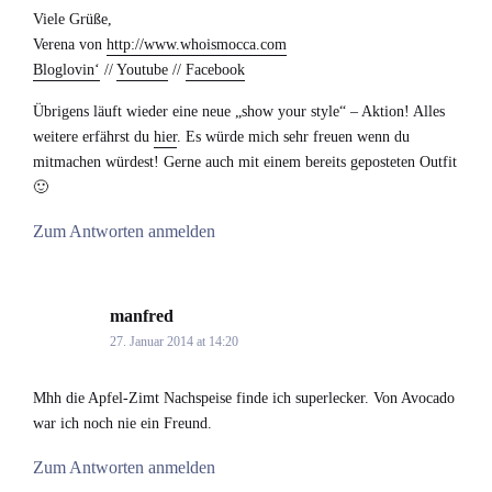
Viele Grüße,
Verena von
http://www.whoismocca.com
Bloglovin‘
//
Youtube
//
Facebook
Übrigens läuft wieder eine neue „show your style“ – Aktion! Alles
weitere erfährst du
hier
. Es würde mich sehr freuen wenn du
mitmachen würdest! Gerne auch mit einem bereits geposteten Outfit
🙂
Zum Antworten anmelden
manfred
says:
27. Januar 2014 at 14:20
Mhh die Apfel-Zimt Nachspeise finde ich superlecker. Von Avocado
war ich noch nie ein Freund.
Zum Antworten anmelden