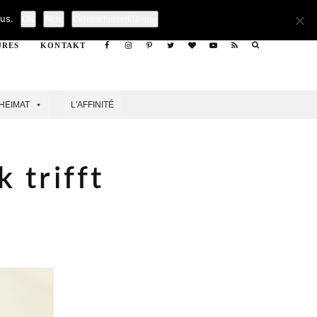
Search
us.
OK
Nein
Datenschutzerklärung
URES
KONTAKT
Search
HEIMAT
L'AFFINITÉ
 trifft