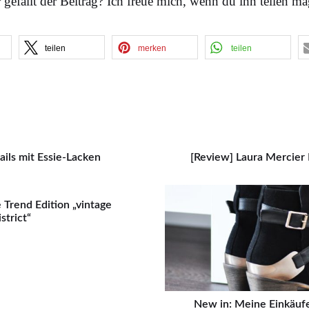
 gefällt der Beitrag? Ich freue mich, wenn du ihn teilen ma
teilen
merken
teilen
ils mit Essie-Lacken
[Review] Laura Mercier 
 Trend Edition „vintage
istrict“
New in: Meine Einkäufe