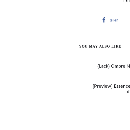
Dir
teilen
YOU MAY ALSO LIKE
{Lack} Ombre Na
[Preview] Essence
d