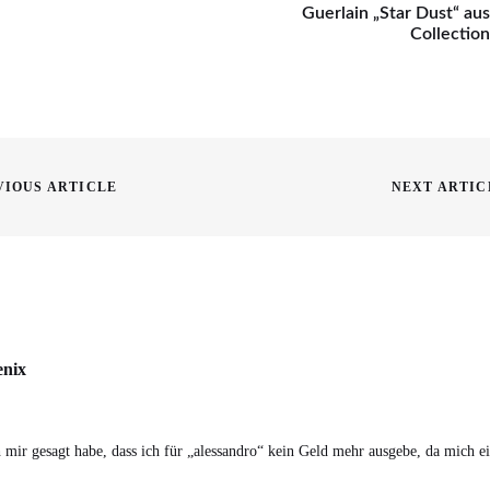
Guerlain „Star Dust“ au
Collectio
on
VIOUS ARTICLE
NEXT ARTIC
Next
post:
enix
says:
ir gesagt habe, dass ich für „alessandro“ kein Geld mehr ausgebe, da mich ein