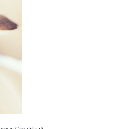
sse in Graz
gekauft