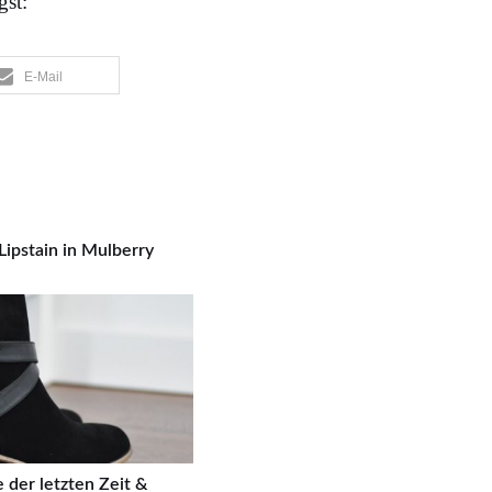
gst:
E-Mail
Lipstain in Mulberry
 der letzten Zeit &