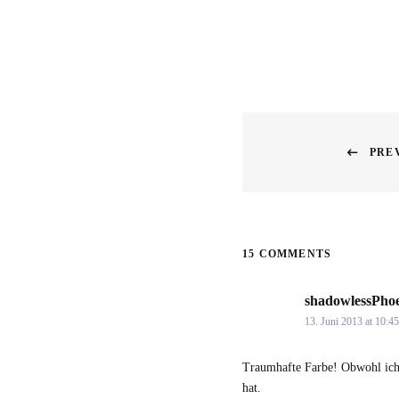
Beitragsnavigati
PRE
Previous
post:
15 COMMENTS
shadowlessPho
13. Juni 2013 at 10:45
Traumhafte Farbe! Obwohl ich m
hat.