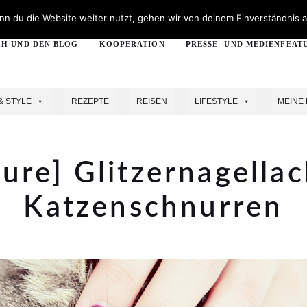
n du die Website weiter nutzt, gehen wir von deinem Einverständnis a
CH UND DEN BLOG
KOOPERATION
PRESSE- UND MEDIENFEAT
& STYLE
REZEPTE
REISEN
LIFESTYLE
MEINE 
ure] Glitzernagellack
Katzenschnurren