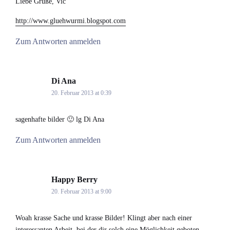
Liebe Grüße, Vic
http://www.gluehwurmi.blogspot.com
Zum Antworten anmelden
Di Ana
says:
20. Februar 2013 at 0:39
sagenhafte bilder 🙂 lg Di Ana
Zum Antworten anmelden
Happy Berry
says:
20. Februar 2013 at 9:00
Woah krasse Sache und krasse Bilder! Klingt aber nach einer
interessanten Arbeit, bei der dir solch eine Möglichkeit geboten