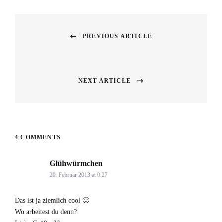
Beitragsnavigation
PREVIOUS ARTICLE
Previous
post:
NEXT ARTICLE
Next
post:
4 COMMENTS
Glühwürmchen
says:
20. Februar 2013 at 0:27
Das ist ja ziemlich cool 🙂
Wo arbeitest du denn?