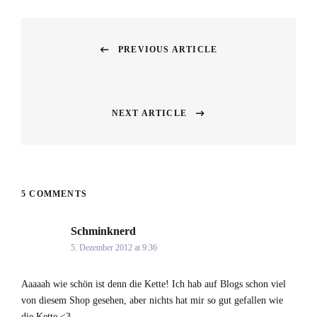
Beitragsnavigation
PREVIOUS ARTICLE
Previous
post:
NEXT ARTICLE
Next
post:
5 COMMENTS
Schminknerd
says:
5. Dezember 2012 at 9:36
Aaaaah wie schön ist denn die Kette! Ich hab auf Blogs schon viel
von diesem Shop gesehen, aber nichts hat mir so gut gefallen wie
die Kette <3