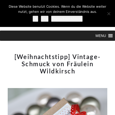
Diese Website benutzt Cookies. Wenn du die Website weiter
nutzt, gehen wir von deinem Einverständnis aus.
OK
Nein
Datenschutzerklärung
Search
MENU
[Weihnachtstipp] Vintage-
Schmuck von Fräulein
Wildkirsch