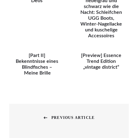
Deos
nebelgrau und
schwarz wie die
Nacht: Schleifchen
UGG Boots,
Winter-Nagellacke
und kuschelige
Accessoires
[Part II]
[Preview] Essence
Bekenntnisse eines
Trend Edition
Blindfisches –
„vintage district“
Meine Brille
Beitragsnavigation
PREVIOUS ARTICLE
Previous
post: