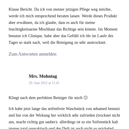
Klasse Bericht. Da ich von meiner jetzigen Pflege weg möchte,
werde ich mich entsprechend beraten lassen. Werde dieses Produkt
aber erwähnen, da ich glaube, dass es auch für meine
feuchtigkeitsarme Mischhaut das Richtige sein könnte. Im Moment
benutze ich Clinique, habe aber das Gefühl ich öle im Laufe des
Tages so stark nach, weil die Reinigung zu sehr austrocknet.
Zum Antworten anmelden
Mrs. Mohntag
says:
20. Juni 2012 at 12:41
Klingt nach dem perfekten Reiniger für mich 🙂
Ich habe jetzt lange das seifenfreie Waschstück von sebamed benutzt
und bin von der Wirkung her wirklich sehr zufrieden (trocknet nicht
aus, macht richtig gut sauber)- allerdings ist so ein Seifenstück halt
immer total unpraktisch und der Duft ist auch nicht so prickelnd…