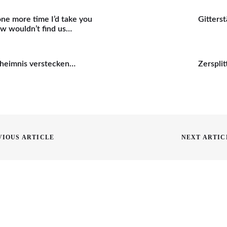
one more time I’d take you
Gitters
w wouldn’t find us…
eheimnis verstecken…
Zersplit
on
VIOUS ARTICLE
NEXT ARTIC
Next
post: