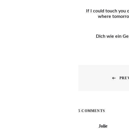
If I could touch you 
where tomorro
Dich wie ein G
Beitragsnavigati
PRE
Previous
post:
5 COMMENTS
Jolie
says: