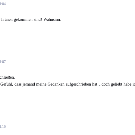
1:04
r Tränen gekommen sind! Wahnsinn.
1:07
chließen.
 Gefühl, dass jemand meine Gedanken aufgeschrieben hat…doch geliebt habe 
1:16