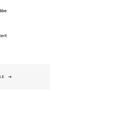
täbe
tert
LE