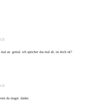
1:25
 mal an. genial. ich speicher das mal ab, ist doch ok?
1:33
wenn du magst. danke.