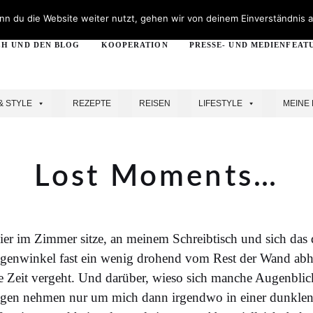
n du die Website weiter nutzt, gehen wir von deinem Einverständnis a
CH UND DEN BLOG
KOOPERATION
PRESSE- UND MEDIENFEAT
& STYLE
REZEPTE
REISEN
LIFESTYLE
MEINE 
Lost Moments…
er im Zimmer sitze, an meinem Schreibtisch und sich das
genwinkel fast ein wenig drohend vom Rest der Wand abh
ie Zeit vergeht. Und darüber, wieso sich manche Augenbli
gen nehmen nur um mich dann irgendwo in einer dunklen