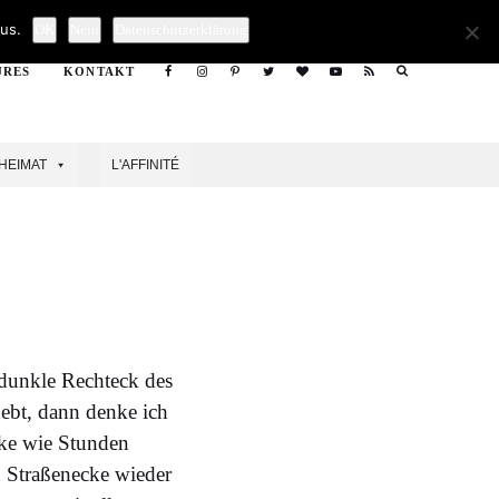
Search
us.
OK
Nein
Datenschutzerklärung
URES
KONTAKT
Search
HEIMAT
L'AFFINITÉ
 dunkle Rechteck des
ebt, dann denke ich
cke wie Stunden
 Straßenecke wieder