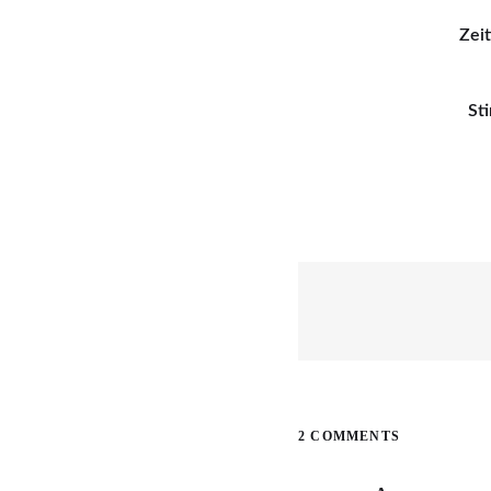
Zei
St
Beitragsnavigati
Next
post:
2 COMMENTS