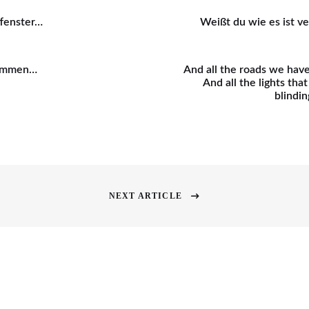
tfenster…
Weißt du wie es ist v
immen…
And all the roads we have
And all the lights tha
blindi
on
NEXT ARTICLE