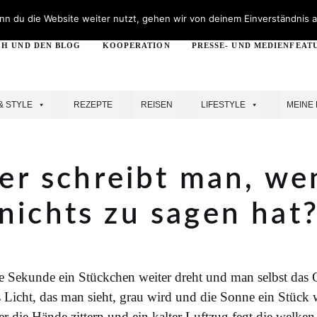
n du die Website weiter nutzt, gehen wir von deinem Einverständnis a
CH UND DEN BLOG
KOOPERATION
PRESSE- UND MEDIENFEAT
& STYLE
REZEPTE
REISEN
LIFESTYLE
MEINE 
r schreibt man, w
nichts zu sagen hat
e Sekunde ein Stückchen weiter dreht und man selbst das 
s Licht, das man sieht, grau wird und die Sonne ein Stück 
er die Hände zittern und ein kalter Luftzug fegt die welken 