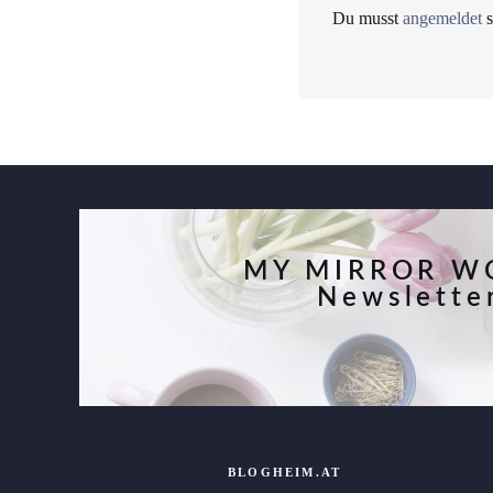
Du musst
angemeldet
s
MY MIRROR W
Newslette
BLOGHEIM.AT