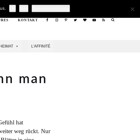
Search
us.
OK
Nein
Datenschutzerklärung
URES
KONTAKT
Search
HEIMAT
L'AFFINITÉ
enn man
?
Gefühl hat
weiter weg rückt. Nur
Blätter in eine