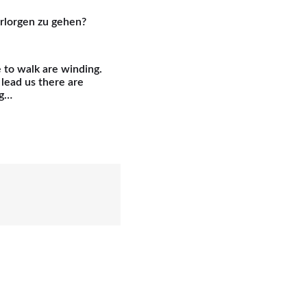
erlorgen zu gehen?
 to walk are winding.
t lead us there are
ng…