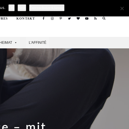
Search
us.
OK
Nein
Datenschutzerklärung
URES
KONTAKT
Search
HEIMAT
L'AFFINITÉ
e – mit