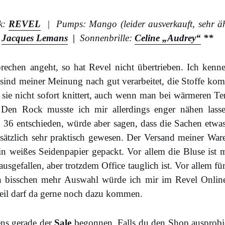
k:
REVEL
| Pumps: Mango (leider ausverkauft, sehr ä
:
Jacques Lemans
|
Sonnenbrille:
Celine „Audrey“
**
rechen angeht, so hat Revel nicht übertrieben. Ich kenne
 sind meiner Meinung nach gut verarbeitet, die Stoffe kom
s sie nicht sofort knittert, auch wenn man bei wärmeren 
. Den Rock musste ich mir allerdings enger nähen lasse
36 entschieden, würde aber sagen, dass die Sachen etwas 
tzlich sehr praktisch gewesen. Der Versand meiner War
 in weißes Seidenpapier gepackt. Vor allem die Bluse ist
ausgefallen, aber trotzdem Office tauglich ist. Vor allem 
ein bisschen mehr Auswahl würde ich mir im Revel Onli
Teil darf da gerne noch dazu kommen.
ns gerade der
Sale
begonnen. Falls du den Shop ausprobie