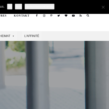
Search
us.
OK
Nein
Datenschutzerklärung
URES
KONTAKT
Search
HEIMAT
L'AFFINITÉ