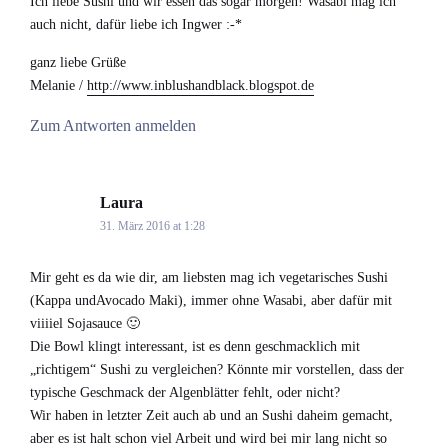
Ich liebe Sushi und wir essen das sogar morgen! Wasabi mag ich
auch nicht, dafür liebe ich Ingwer :-*
ganz liebe Grüße
Melanie /
http://www.inblushandblack.blogspot.de
Zum Antworten anmelden
Laura
says:
31. März 2016 at 1:28
Mir geht es da wie dir, am liebsten mag ich vegetarisches Sushi
(Kappa undAvocado Maki), immer ohne Wasabi, aber dafür mit
viiiiel Sojasauce 🙂
Die Bowl klingt interessant, ist es denn geschmacklich mit
„richtigem“ Sushi zu vergleichen? Könnte mir vorstellen, dass der
typische Geschmack der Algenblätter fehlt, oder nicht?
Wir haben in letzter Zeit auch ab und an Sushi daheim gemacht,
aber es ist halt schon viel Arbeit und wird bei mir lang nicht so