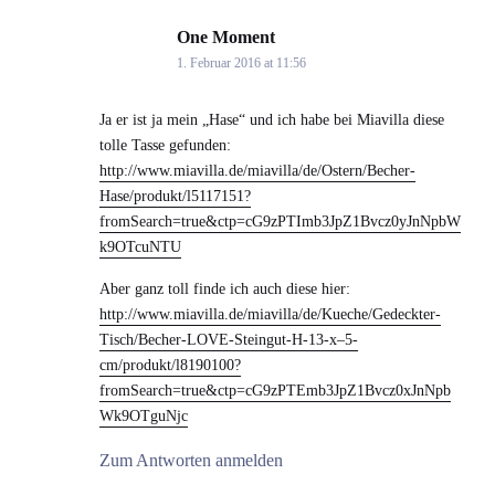
One Moment
says:
1. Februar 2016 at 11:56
Ja er ist ja mein „Hase“ und ich habe bei Miavilla diese
tolle Tasse gefunden:
http://www.miavilla.de/miavilla/de/Ostern/Becher-
Hase/produkt/l5117151?
fromSearch=true&ctp=cG9zPTImb3JpZ1Bvcz0yJnNpbW
k9OTcuNTU
Aber ganz toll finde ich auch diese hier:
http://www.miavilla.de/miavilla/de/Kueche/Gedeckter-
Tisch/Becher-LOVE-Steingut-H-13-x–5-
cm/produkt/l8190100?
fromSearch=true&ctp=cG9zPTEmb3JpZ1Bvcz0xJnNpb
Wk9OTguNjc
Zum Antworten anmelden