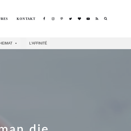
Search
URES
KONTAKT
Search
HEIMAT
L'AFFINITÉ
 man die