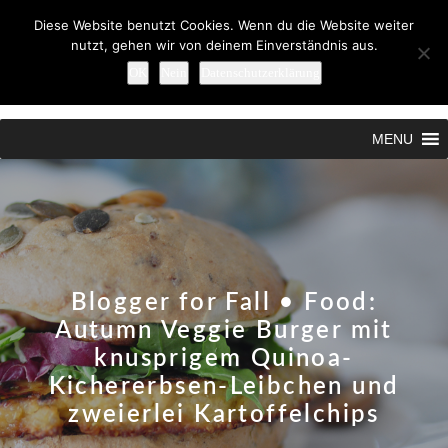
Diese Website benutzt Cookies. Wenn du die Website weiter
nutzt, gehen wir von deinem Einverständnis aus.
OK
Nein
Datenschutzerklärung
Search
MENU
Blogger for Fall • Food:
Autumn Veggie Burger mit
knusprigem Quinoa-
Kichererbsen-Leibchen und
zweierlei Kartoffelchips