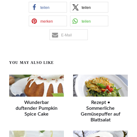
teilen
teilen
merken
teilen
E-Mail
YOU MAY ALSO LIKE
Wunderbar
Rezept •
duftender Pumpkin
Sommerliche
Spice Cake
Gemüsepuffer auf
Blattsalat