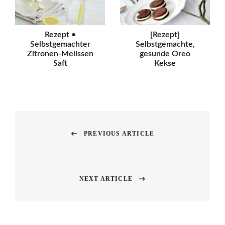
Rezept •
[Rezept]
Selbstgemachter
Selbstgemachte,
Zitronen-Melissen
gesunde Oreo
Saft
Kekse
Beitragsnavigation
PREVIOUS ARTICLE
Previous
post:
NEXT ARTICLE
Next
post: