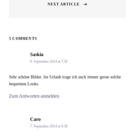
NEXT ARTICLE
Next
post:
5 COMMENTS
Saskia
says:
6. September 2014 at 7:30
Sehr schöne Bilder. Im Urlaub trage ich auch immer gerne solche
bequemen Looks.
Zum Antworten anmelden
Caro
says:
7. September 2014 at 8:18