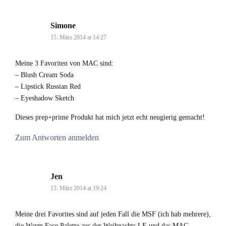
Simone
says:
15. März 2014 at 14:27
Meine 3 Favoriten von MAC sind:
– Blush Cream Soda
– Lipstick Russian Red
– Eyeshadow Sketch
Dieses prep+prime Produkt hat mich jetzt echt neugierig gemacht!
Zum Antworten anmelden
Jen
says:
15. März 2014 at 19:24
Meine drei Favorites sind auf jeden Fall die MSF (ich hab mehrere),
die Warm Face Palette aus der Weihnachts LE und das MAC