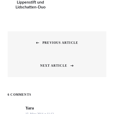
Lippenstift und
Lidschatten-Duo
Beitragsnavigation
PREVIOUS ARTICLE
Previous
post:
NEXT ARTICLE
Next
post:
6 COMMENTS
Yara
says:
15. März 2014 at 11:12