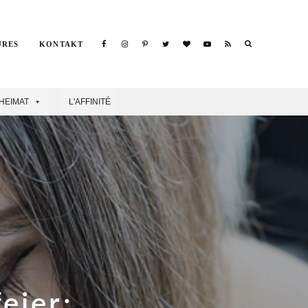
Search
URES
KONTAKT
Search
HEIMAT
L'AFFINITÉ
eier: