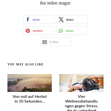
ihn teilen magst:
teilen
teilen
merken
teilen
E-Mail
YOU MAY ALSO LIKE
Von null auf Herbst
Vier
in 10 Sekunden…
Wellnessbehandlu
ngen gegen Stress,
die du unbedingt