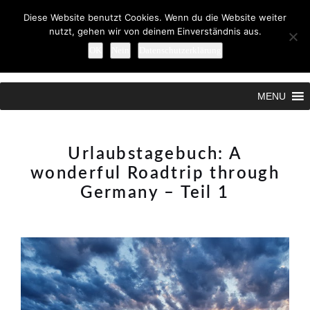
Diese Website benutzt Cookies. Wenn du die Website weiter
nutzt, gehen wir von deinem Einverständnis aus.
OK
Nein
Datenschutzerklärung
Search
MENU
Urlaubstagebuch: A
wonderful Roadtrip through
Germany – Teil 1