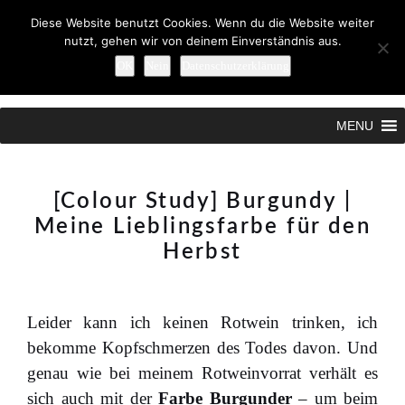
Diese Website benutzt Cookies. Wenn du die Website weiter
nutzt, gehen wir von deinem Einverständnis aus.
OK
Nein
Datenschutzerklärung
Search
MENU
[Colour Study] Burgundy |
Meine Lieblingsfarbe für den
Herbst
Leider kann ich keinen Rotwein trinken, ich
bekomme Kopfschmerzen des Todes davon. Und
genau wie bei meinem Rotweinvorrat verhält es
sich auch mit der
Farbe Burgunder
– um beim