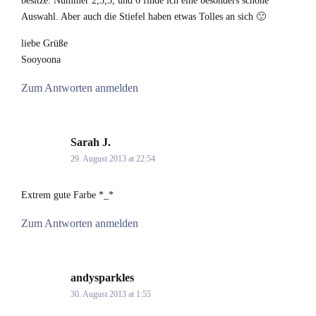
besitze. Nummer 2,3,5, und 6 finde ich eine besonders schöne
Auswahl. Aber auch die Stiefel haben etwas Tolles an sich 🙂
liebe Grüße
Sooyoona
Zum Antworten anmelden
Sarah J.
says:
29. August 2013 at 22:54
Extrem gute Farbe *_*
Zum Antworten anmelden
andysparkles
says:
30. August 2013 at 1:55