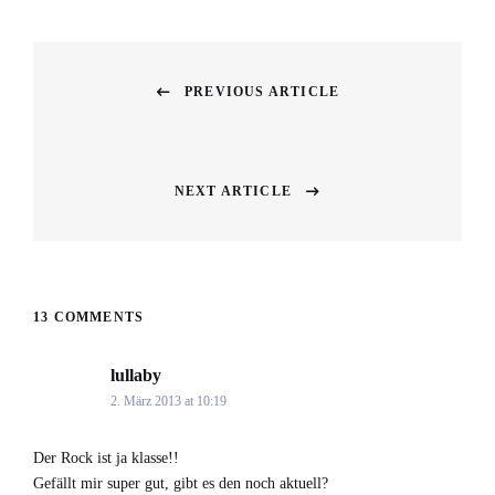
Beitragsnavigation
PREVIOUS ARTICLE
Previous
post:
NEXT ARTICLE
Next
post:
13 COMMENTS
lullaby
says:
2. März 2013 at 10:19
Der Rock ist ja klasse!!
Gefällt mir super gut, gibt es den noch aktuell?