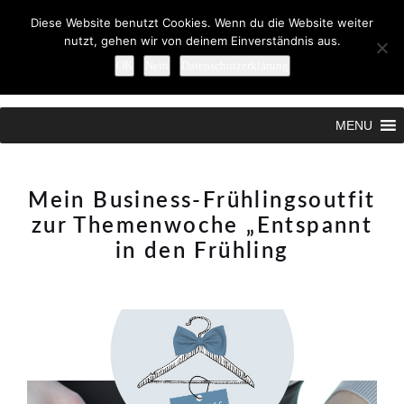
Diese Website benutzt Cookies. Wenn du die Website weiter
nutzt, gehen wir von deinem Einverständnis aus.
OK
Nein
Datenschutzerklärung
Search
MENU
Mein Business-Frühlingsoutfit
zur Themenwoche „Entspannt
in den Frühling