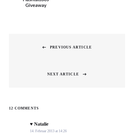
Giveaway
Beitragsnavigation
PREVIOUS ARTICLE
Previous
post:
NEXT ARTICLE
Next
post:
12 COMMENTS
♥ Natalie
says:
14. Februar 2013 at 14:26