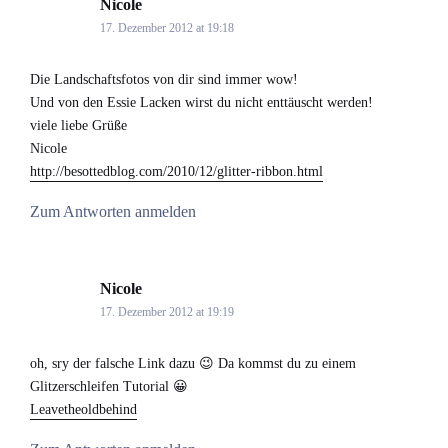
Nicole
says:
17. Dezember 2012 at 19:18
Die Landschaftsfotos von dir sind immer wow!
Und von den Essie Lacken wirst du nicht enttäuscht werden!
viele liebe Grüße
Nicole
http://besottedblog.com/2010/12/glitter-ribbon.html
Zum Antworten anmelden
Nicole
says:
17. Dezember 2012 at 19:19
oh, sry der falsche Link dazu 😉 Da kommst du zu einem
Glitzerschleifen Tutorial 😀
Leavetheoldbehind