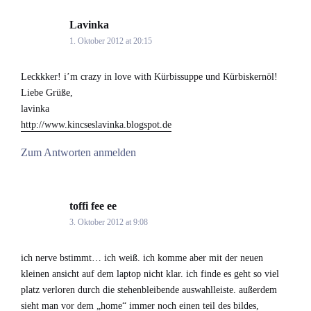
Lavinka
says:
1. Oktober 2012 at 20:15
Leckkker! i’m crazy in love with Kürbissuppe und Kürbiskernöl!
Liebe Grüße,
lavinka
http://www.kincseslavinka.blogspot.de
Zum Antworten anmelden
toffi fee ee
says:
3. Oktober 2012 at 9:08
ich nerve bstimmt… ich weiß. ich komme aber mit der neuen
kleinen ansicht auf dem laptop nicht klar. ich finde es geht so viel
platz verloren durch die stehenbleibende auswahlleiste. außerdem
sieht man vor dem „home“ immer noch einen teil des bildes,