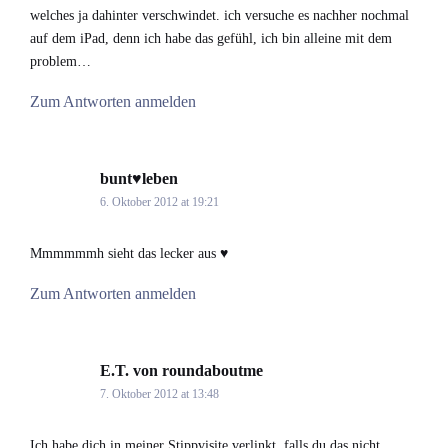
welches ja dahinter verschwindet. ich versuche es nachher nochmal
auf dem iPad, denn ich habe das gefühl, ich bin alleine mit dem
problem…
Zum Antworten anmelden
bunt♥leben
says:
6. Oktober 2012 at 19:21
Mmmmmmh sieht das lecker aus ♥
Zum Antworten anmelden
E.T. von roundaboutme
says:
7. Oktober 2012 at 13:48
Ich habe dich in meiner Stippvisite verlinkt, falls du das nicht