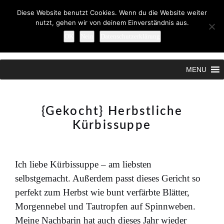
Diese Website benutzt Cookies. Wenn du die Website weiter
nutzt, gehen wir von deinem Einverständnis aus.
OK
Nein
Datenschutzerklärung
Search
MENU
{Gekocht} Herbstliche
Kürbissuppe
Ich liebe Kürbissuppe – am liebsten
selbstgemacht. Außerdem passt dieses Gericht so
perfekt zum Herbst wie bunt verfärbte Blätter,
Morgennebel und Tautropfen auf Spinnweben.
Meine Nachbarin hat auch dieses Jahr wieder