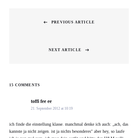
Beitragsnavigation
PREVIOUS ARTICLE
Previous
post:
NEXT ARTICLE
Next
post:
15 COMMENTS
toffi fee ee
says:
21. September 2012 at 10:19
ich finde die einstellung klasse. manchmal denke ich auch: „ach, das
kannste ja nicht zeigen. ist ja nichts besonderes“ aber hey, so laufe