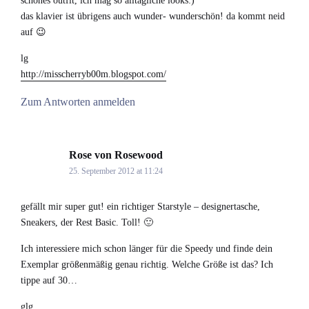
schönes outfit, ich mag so alltägliche looks:)
das klavier ist übrigens auch wunder- wunderschön! da kommt neid
auf 😉
lg
http://misscherryb00m.blogspot.com/
Zum Antworten anmelden
Rose von Rosewood
says:
25. September 2012 at 11:24
gefällt mir super gut! ein richtiger Starstyle – designertasche,
Sneakers, der Rest Basic. Toll! 🙂
Ich interessiere mich schon länger für die Speedy und finde dein
Exemplar größenmäßig genau richtig. Welche Größe ist das? Ich
tippe auf 30…
glg