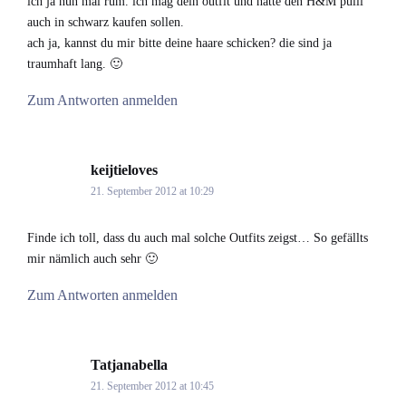
ich ja nun mal rum. ich mag dein outfit und hätte den H&M pulli
auch in schwarz kaufen sollen.
ach ja, kannst du mir bitte deine haare schicken? die sind ja
traumhaft lang. 🙂
Zum Antworten anmelden
keijtieloves
says:
21. September 2012 at 10:29
Finde ich toll, dass du auch mal solche Outfits zeigst… So gefällts
mir nämlich auch sehr 🙂
Zum Antworten anmelden
Tatjanabella
says:
21. September 2012 at 10:45