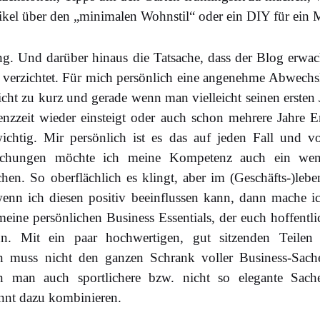
rtikel über den „minimalen Wohnstil“ oder ein DIY für ei
g. Und darüber hinaus die Tatsache, dass der Blog erwac
verzichtet. Für mich persönlich eine angenehme Abwech
ht zu kurz und gerade wenn man vielleicht seinen erste
enzzeit wieder einsteigt oder auch schon mehrere Jahre E
chtig. Mir persönlich ist es das auf jeden Fall und v
chungen möchte ich meine Kompetenz auch ein weni
chen. So oberflächlich es klingt, aber im (Geschäfts-)leben
enn ich diesen positiv beeinflussen kann, dann mache ic
eine persönlichen Business Essentials, der euch hoffentli
n. Mit ein paar hochwertigen, gut sitzenden Teile
n muss nicht den ganzen Schrank voller Business-Sac
n man auch sportlichere bzw. nicht so elegante Sac
nnt dazu kombinieren.