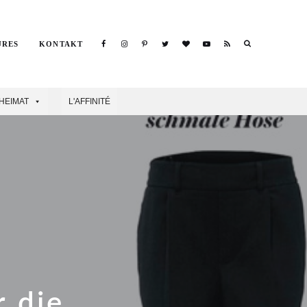
Search
URES
KONTAKT
Search
HEIMAT
L'AFFINITÉ
r die