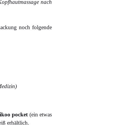
 Kopfhautmassage nach
rpackung noch folgende
edizin)
ikoo pocket
(ein etwas
ß erhältlich.