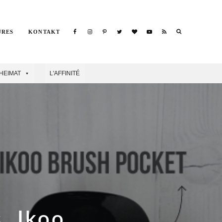
Search
URES
KONTAKT
Search
HEIMAT
L'AFFINITÉ
. Ikoo