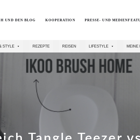
CH UND DEN BLOG
KOOPERATION
PRESSE- UND MEDIENFEAT
& STYLE
REZEPTE
REISEN
LIFESTYLE
MEINE 
eich Tangle Teezer vs