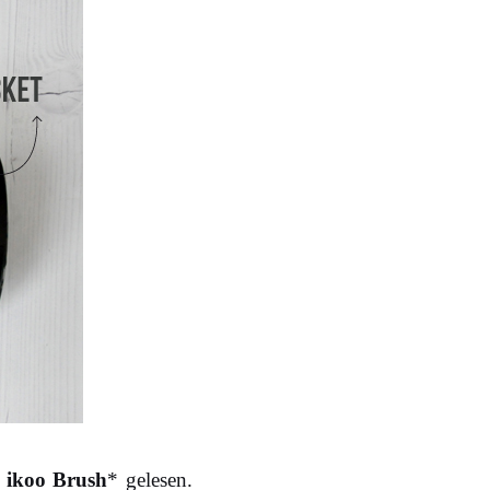
r
ikoo Brush
* gelesen.