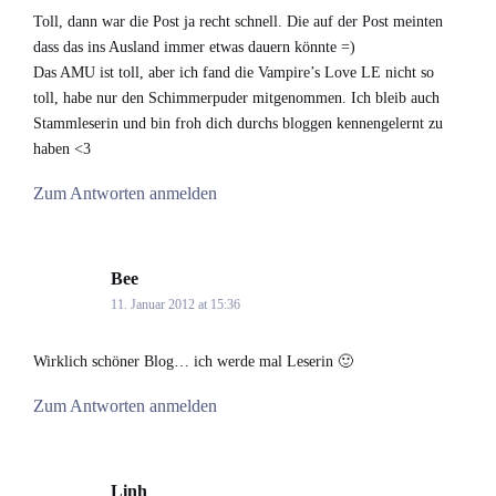
Toll, dann war die Post ja recht schnell. Die auf der Post meinten
dass das ins Ausland immer etwas dauern könnte =)
Das AMU ist toll, aber ich fand die Vampire’s Love LE nicht so
toll, habe nur den Schimmerpuder mitgenommen. Ich bleib auch
Stammleserin und bin froh dich durchs bloggen kennengelernt zu
haben <3
Zum Antworten anmelden
Bee
says:
11. Januar 2012 at 15:36
Wirklich schöner Blog… ich werde mal Leserin 🙂
Zum Antworten anmelden
Linh
says: