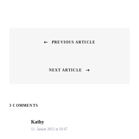
Beitragsnavigation
PREVIOUS ARTICLE
Previous
post:
NEXT ARTICLE
Next
post:
3 COMMENTS
Kathy
says:
11. Januar 2012 at 10:47