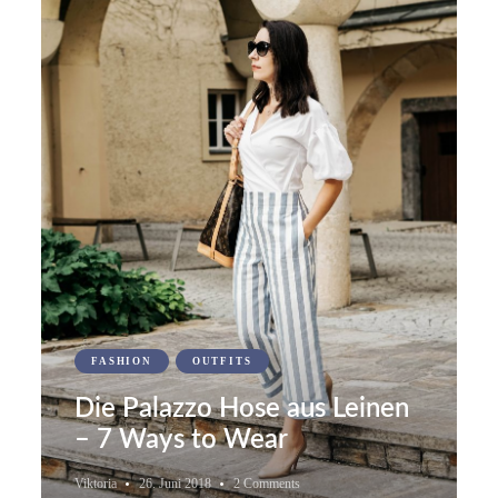
FASHION
OUTFITS
Die Palazzo Hose aus Leinen
– 7 Ways to Wear
Viktoria
26. Juni 2018
2 Comments