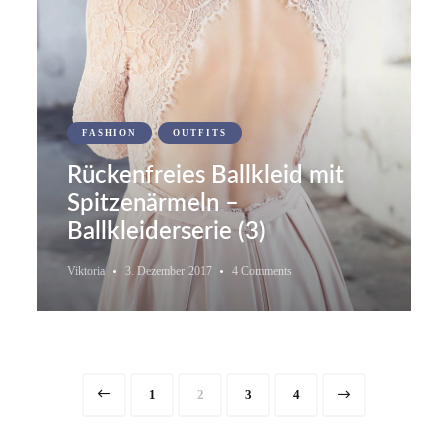
FASHION
OUTFITS
Rückenfreies Ballkleid mit
Spitzenärmeln –
Ballkleiderserie (3)
Viktoria
3. Dezember 2017
4 Comments
Page
Page
Page
Page
1
2
3
4