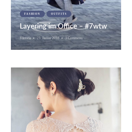
FASHION
OUTFITS
Layering im Office – #7wtw
Viktoria
23. Januar 2018
3 Comments