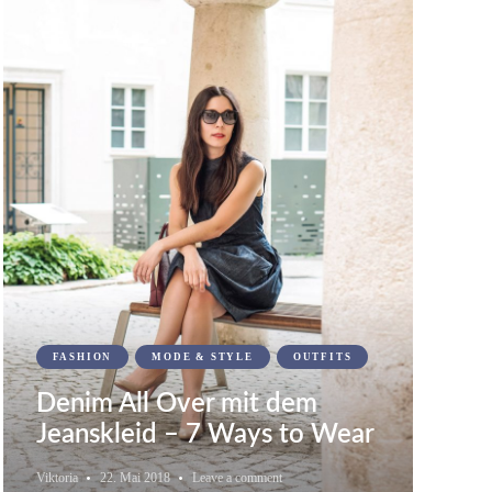
FASHION
MODE & STYLE
OUTFITS
Denim All Over mit dem
Jeanskleid – 7 Ways to Wear
Viktoria
22. Mai 2018
Leave a comment