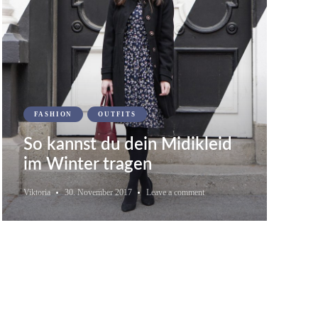
FASHION
OUTFITS
So kannst du dein Midikleid
im Winter tragen
Viktoria
30. November 2017
Leave a comment