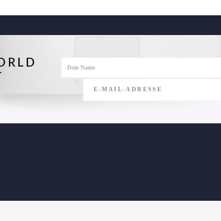
ORLD
r