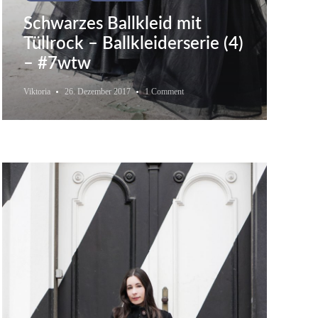
Schwarzes Ballkleid mit
Tüllrock – Ballkleiderserie (4)
– #7wtw
Viktoria
26. Dezember 2017
1 Comment