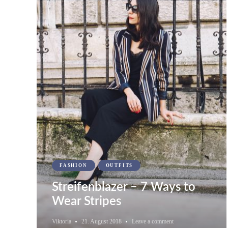
FASHION
OUTFITS
Streifenblazer – 7 Ways to
Wear Stripes
Viktoria
21. August 2018
Leave a comment