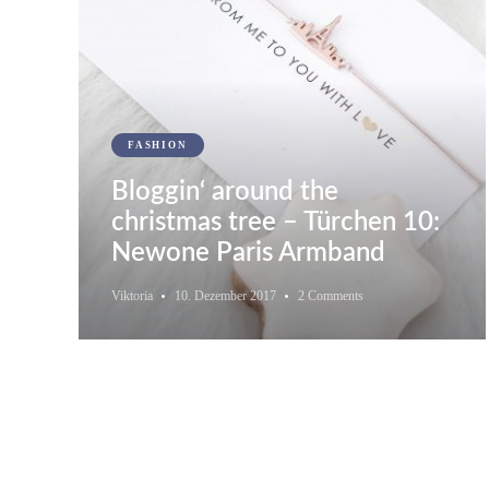
FASHION
Bloggin‘ around the
christmas tree – Türchen 10:
Newone Paris Armband
Viktoria
10. Dezember 2017
2 Comments
Seitennummerierung
der